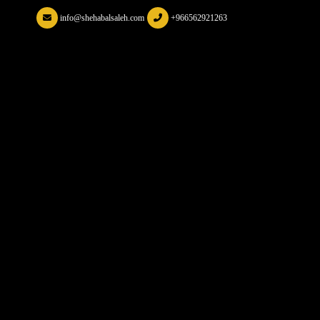
info@shehabalsaleh.com
+966562921263
س