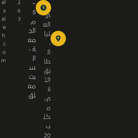
al
2
–
ح
s
6
5
ي
al
3
م
الع
e
الج
ليا
h.
مع
،
c
ة -
ال
o
ال
m
طا
س
بق
بت:
الث
مغ
ان
لق
ي،
م
كت
ب
20